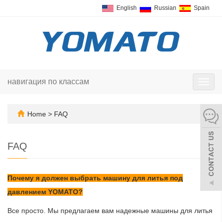
English
Russian
Spain
навигация по классам
Пере
нави
Home
>
FAQ
FAQ
Почему я должен выбрать машину для литья под
давлением YOMATO?
Все просто. Мы предлагаем вам надежные машины для литья