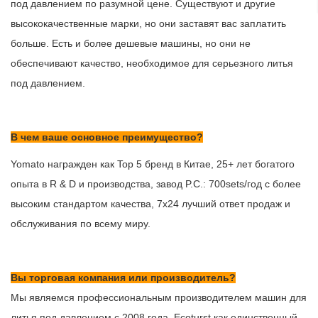
под давлением по разумной цене. Существуют и другие
высококачественные марки, но они заставят вас заплатить
больше. Есть и более дешевые машины, но они не
обеспечивают качество, необходимое для серьезного литья
под давлением.
В чем ваше основное преимущество?
Yomato награжден как Top 5 бренд в Китае, 25+ лет богатого
опыта в R & D и производства, завод P.C.: 700sets/год с более
высоким стандартом качества, 7x24 лучший ответ продаж и
обслуживания по всему миру.
Вы торговая компания или производитель?
Мы являемся профессиональным производителем машин для
литья под давлением с 2008 года, Ecoturst как единственный